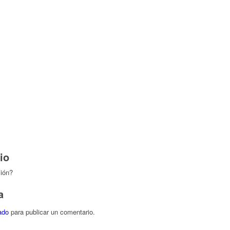
io
ción?
a
ado
para publicar un comentario.